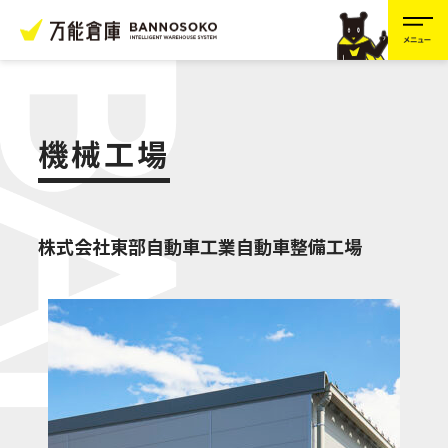
万能倉庫とは？
機械工場
バリエーション
株式会社東部自動車工業自動車整備工場
完成までの流れ
施工事例
Q&A
ニュース