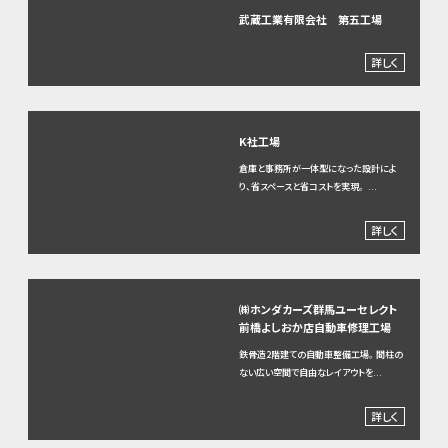
武蔵工業有限会社 第五工場
詳しく
K社工場
倉庫と事務所が一体型になった設計によ
り、省スペースと省コストを実現。 ...
詳しく
㈱ホンダカーズ群馬ユーセレクト
前橋よしおか店自動車修理工場
鉄骨造2階建ての自動車整備工場。間柱の
ない広い空間で自由なレイアウトを...
詳しく