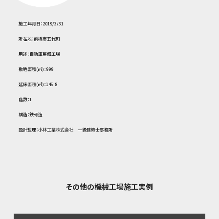
施工年月日：2019/3/31
所在地：前橋市五代町
用途：自動車整備工場
敷地面積(㎡)：999
延床面積(㎡)：145.8
階数：1
構造：鉄骨造
設計監理：小林工業株式会社 一級建築士事務所
その他の機械工場施工実例