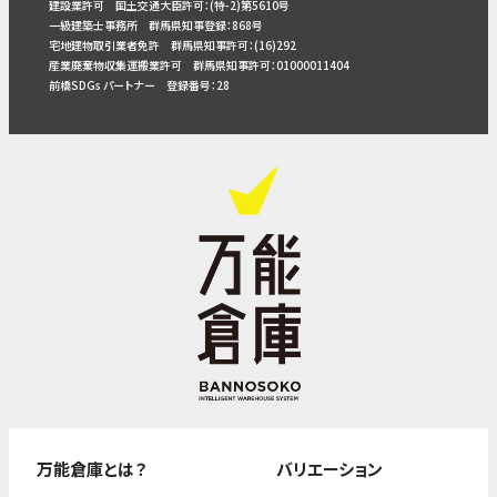
建設業許可 国土交通大臣許可：(特-2)第5610号
一級建築士事務所 群馬県知事登録：868号
宅地建物取引業者免許 群馬県知事許可：(16)292
産業廃棄物収集運搬業許可 群馬県知事許可：01000011404
前橋SDGs パートナー 登録番号：28
万能倉庫とは？
バリエーション