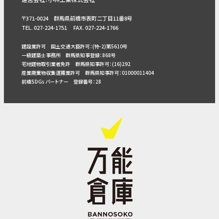
〒371-0024 群馬県前橋市表町二丁目11番8号
TEL. 027-224-1751 FAX. 027-224-1766
建設業許可 国土交通大臣許可：(特-2)第5610号
一級建築士事務所 群馬県知事登録：868号
宅地建物取引業者免許 群馬県知事許可：(16)292
産業廃棄物収集運搬業許可 群馬県知事許可：01000011404
前橋SDGs パートナー 登録番号：28