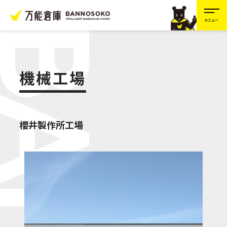
万能倉庫とは？
機械工場
バリエーション
櫻井製作所工場
完成までの流れ
施工事例
Q&A
ニュース