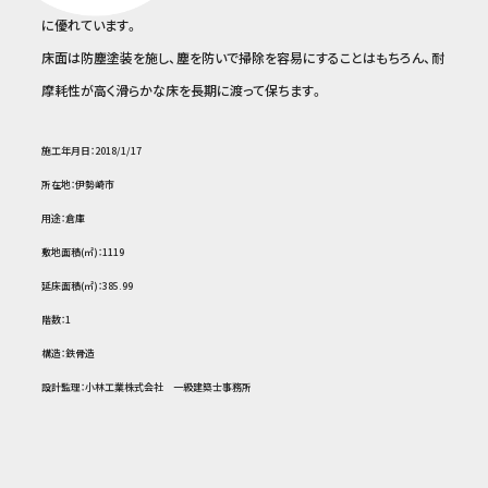
に優れています。
床面は防塵塗装を施し、塵を防いで掃除を容易にすることはもちろん、耐
摩耗性が高く滑らかな床を長期に渡って保ちます。
施工年月日：2018/1/17
所在地：伊勢崎市
用途：倉庫
敷地面積(㎡)：1119
延床面積(㎡)：385.99
階数：1
構造：鉄骨造
設計監理：小林工業株式会社 一級建築士事務所